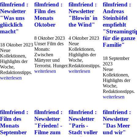
filmfriend :
filmfriend :
filmfriend :
filmfriend :
Newsletter
Film des
Newsletter
Andreas
"Was uns
Monats
"Blowin' in
Steinhöfel
glücklich
Oktober
the Wind"
empfiehlt
macht"
­"Streamingti
für die ganze
8 Oktober 2023
4 Oktober 2023
Unser Film des
Neue
Familie"
18 Oktober 2023
Monats:
Kollektionen,
Neue
Zwischen
Highlights der
Kollektionen,
18 September
Märtyrer und
Woche,
Highlights der
2023
Terrorist. Hunger.
Redaktionstipps.
Woche,
Neue
weiterlesen
weiterlesen
Redaktionstipps.
Kollektionen,
weiterlesen
Highlights der
Woche,
Redaktionstipps.
weiterlesen
filmfriend :
filmfriend :
filmfriend :
filmfriend :
Film des
Newsletter
Newsletter
Newsletter
Monats
"Frieden! -
"Paris -
"Das Meer
September
Filme zum
Stadt voller
und wir"