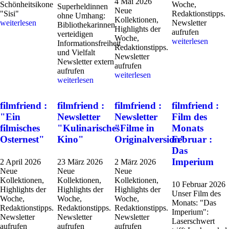
4 Mai 2026
Schönheitsikone
Woche,
Superheldinnen
Neue
"Sisi"
Redaktionstipps.
ohne Umhang:
Kollektionen,
weiterlesen
Newsletter
Bibliothekarinnen
Highlights der
aufrufen
verteidigen
Woche,
weiterlesen
Informationsfreiheit
Redaktionstipps.
und Vielfalt
Newsletter
Newsletter extern
aufrufen
aufrufen
weiterlesen
weiterlesen
filmfriend :
filmfriend :
filmfriend :
filmfriend :
"Ein
Newsletter
Newsletter
Film des
filmisches
"Kulinarisches
"Filme in
Monats
Osternest"
Kino"
Originalversion"
Februar :
Das
Imperium
2 April 2026
23 März 2026
2 März 2026
Neue
Neue
Neue
Kollektionen,
Kollektionen,
Kollektionen,
10 Februar 2026
Highlights der
Highlights der
Highlights der
Unser Film des
Woche,
Woche,
Woche,
Monats: "Das
Redaktionstipps.
Redaktionstipps.
Redaktionstipps.
Imperium":
Newsletter
Newsletter
Newsletter
Laserschwert
aufrufen
aufrufen
aufrufen