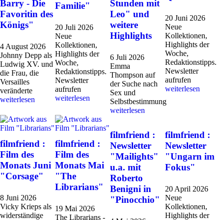
Barry - Die
Stunden mit
Familie"
Favoritin des
Leo" und
20 Juni 2026
Königs"
weitere
Neue
20 Juli 2026
Highlights
Kollektionen,
Neue
Highlights der
Kollektionen,
4 August 2026
Woche,
Highlights der
Johnny Depp als
6 Juli 2026
Redaktionstipps.
Woche,
Ludwig XV. und
Emma
Newsletter
Redaktionstipps.
die Frau, die
Thompson auf
aufrufen
Newsletter
Versailles
der Suche nach
weiterlesen
aufrufen
veränderte
Sex und
weiterlesen
weiterlesen
Selbstbestimmung
weiterlesen
filmfriend :
filmfriend :
filmfriend :
filmfriend :
Newsletter
Newsletter
Film des
Film des
"Mailights"
"Ungarn im
Monats Juni
Monats Mai
u.a. mit
Fokus"
"Corsage"
"The
Roberto
Librarians"
Benigni in
20 April 2026
8 Juni 2026
Neue
"Pinocchio"
Vicky Krieps als
Kollektionen,
19 Mai 2026
widerständige
Highlights der
The Librarians -