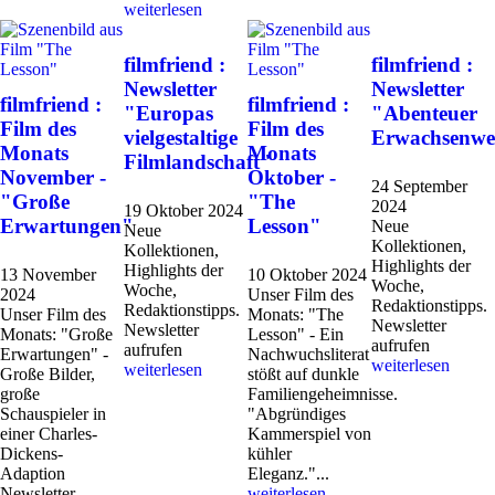
weiterlesen
filmfriend :
filmfriend :
Newsletter
Newsletter
filmfriend :
filmfriend :
"Europas
"Abenteuer
Film des
Film des
vielgestaltige
Erwachsenwe
Monats
Monats
Filmlandschaft"
November -
Oktober -
24 September
"Große
"The
2024
19 Oktober 2024
Erwartungen"
Lesson"
Neue
Neue
Kollektionen,
Kollektionen,
Highlights der
Highlights der
13 November
10 Oktober 2024
Woche,
Woche,
2024
Unser Film des
Redaktionstipps.
Redaktionstipps.
Unser Film des
Monats: "The
Newsletter
Newsletter
Monats: "Große
Lesson" - Ein
aufrufen
aufrufen
Erwartungen" -
Nachwuchsliterat
weiterlesen
weiterlesen
Große Bilder,
stößt auf dunkle
große
Familiengeheimnisse.
Schauspieler in
"Abgründiges
einer Charles-
Kammerspiel von
Dickens-
kühler
Adaption
Eleganz."...
Newsletter
weiterlesen