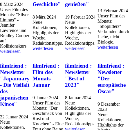
Geschichte"
genießen"
8 März 2024
Unser Film des
13 Februar 2024
Monats: "Silver
Unser Film des
8 März 2024
19 Februar 2024
Linings" -
Monats:
Neue
Neue
Jennifer
"Shoplifters" -
Kollektionen,
Kollektionen,
Lawrence und
Verbunden durch
Highlights der
Highlights der
Bradley Cooper
Liebe, nicht
Woche,
Woche,
auf
Biologie.
Redaktionstipps.
Redaktionstipps.
Kollisionskurs.
weiterlesen
weiterlesen
weiterlesen
weiterlesen
filmfriend :
filmfriend :
filmfriend :
filmfriend :
Newsletter
Film des
Newsletter
Newsletter
"Japanuary
Monats
"Best of
"Der
- Die Vielfalt
Januar
2023"
europäische
des
Oscar"
japanischen
9 Januar 2024
8 Januar 2024
Unser Film des
Neue
Kinos"
9 Dezember
Monats: "Der
Kollektionen,
2023
Geschmack von
Highlights der
Neue
22 Januar 2024
Rost und
Woche,
Kollektionen,
Neue
Knochen" - Eine
Redaktionstipps.
Highlights der
Kollektionen,
Frau ohne Beine,
weiterlesen