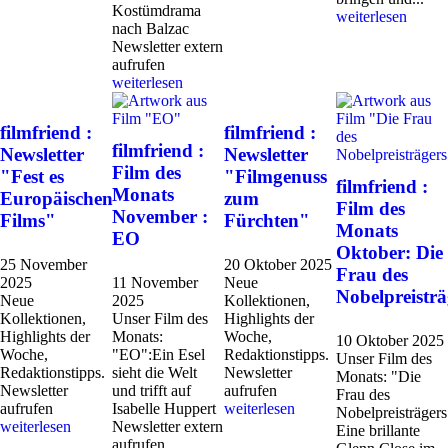
Kostümdrama
weiterlesen
nach Balzac
Newsletter extern
aufrufen
weiterlesen
filmfriend :
filmfriend :
filmfriend :
Newsletter
Newsletter
Film des
"Fest es
"Filmgenuss
filmfriend :
Monats
Europäischen
zum
Film des
November :
Films"
Fürchten"
Monats
EO
Oktober: Die
25 November
20 Oktober 2025
Frau des
2025
11 November
Neue
Nobelpreisträ
Neue
2025
Kollektionen,
Kollektionen,
Unser Film des
Highlights der
Highlights der
Monats:
Woche,
10 Oktober 2025
Woche,
"EO":Ein Esel
Redaktionstipps.
Unser Film des
Redaktionstipps.
sieht die Welt
Newsletter
Monats: "Die
Newsletter
und trifft auf
aufrufen
Frau des
aufrufen
Isabelle Huppert
weiterlesen
Nobelpreisträgers
weiterlesen
Newsletter extern
Eine brillante
aufrufen