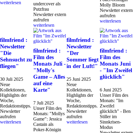
weiterlesen
undercover als
Molly Bloom
Putzfrau
Newsletter extern
Newsletter extern
aufrufen
aufrufen
weiterlesen
weiterlesen
filmfriend :
filmfriend :
Newsletter
Newsletter
filmfriend :
filmfriend :
"Die
"Der
Film des
Film des
Sehnsucht zu
Sommer liegt
Monats Juli -
Monats Juni
fliegen"
in der Luft!"
"Molly's
- "Im Zweifel
Game – Alles
glücklich"
30 Juli 2025
25 Juni 2025
auf eine
Neue
Neue
Karte"
Kollektionen,
Kollektionen,
6 Juni 2025
Highlights der
Highlights der
Unser Film des
Woche,
Woche,
Monats: "Im
7 Juli 2025
Redaktionstipps.
Redaktionstipps.
Zweifel
Unser Film des
Newsletter
Newsletter
glücklich" - Ben
Monats: "Mollys
aufrufen
aufrufen
Stiller im
Game": Jessica
weiterlesen
weiterlesen
Sinnkrisen-
Castain als
Modus
Poker-Königin
Newsletter extern