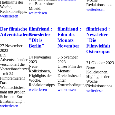
Woche,
Highlights der
ein Boxer ohne
Redaktionstipps.
Woche,
Mitleid.
weiterlesen
Redaktionstipps.
weiterlesen
weiterlesen
Der filmische
filmfriend :
filmfriend :
filmfriend :
Adventskalender
Newsletter
Film des
Newsletter
"Dit is
Monats
"Die
Berlin"
November
Filmvielfalt
27 November
2023
Osteuropas"
Ein
14 November
3 November
Adventskalender
2023
2023
31 Oktober 2023
verschönert die
Neue
Unser Film des
Neue
Vorweihnachtszeit
Kollektionen,
Monats:
Kollektionen,
– mit 24
Highlights der
Dreiecksbeziehung
Highlights der
Filmpremieren!
Woche,
unter
Woche,
Das
Redaktionstipps.
Extrembedingungen
Redaktionstipps.
Weihnachtsfest
weiterlesen
weiterlesen
weiterlesen
naht mit großen
Schritten. Zur
Einstimmung...
weiterlesen