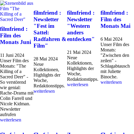
filmfriend :
filmfriend :
filmfriend :
Newsletter
Newsletter
Film des
"Fest im
"Western
Monats Mai
filmfriend :
Sattel:
anders
Film des
Radfahren &
entdecken"
6 Mai 2024
Monats Juni
Unser Film des
Film"
Monats:
21 Mai 2024
11 Juni 2024
"Zwischen den
Neue
28 Mai 2024
Unser Film des
zeilen" -
Kollektionen,
Neue
Monats: "The
Schlagabtausch
Highlights der
Kollektionen,
Killing of a
mit Juliette
Woche,
Highlights der
Sacred Deer" -
Binoche.
Redaktionstipps.
Woche,
So verstörend
weiterlesen
weiterlesen
Redaktionstipps.
wie genial:
weiterlesen
Rache-Drama mit
Colin Farrell und
Nicole Kidman.
Newsletter
aufrufen
weiterlesen