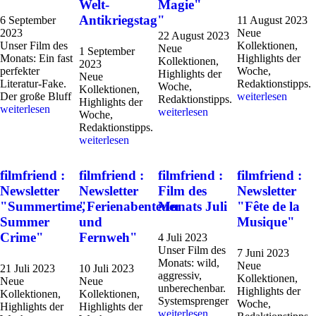
Welt-
Magie"
Antikriegstag"
6 September
11 August 2023
2023
Neue
22 August 2023
Unser Film des
Kollektionen,
Neue
1 September
Monats: Ein fast
Highlights der
Kollektionen,
2023
perfekter
Woche,
Highlights der
Neue
Literatur-Fake.
Redaktionstipps.
Woche,
Kollektionen,
Der große Bluff
weiterlesen
Redaktionstipps.
Highlights der
weiterlesen
weiterlesen
Woche,
Redaktionstipps.
weiterlesen
filmfriend :
filmfriend :
filmfriend :
filmfriend :
Newsletter
Newsletter
Film des
Newsletter
"Summertime,
"Ferienabenteuer
Monats Juli
"Fête de la
Summer
und
Musique"
Crime"
Fernweh"
4 Juli 2023
Unser Film des
7 Juni 2023
Monats: wild,
Neue
21 Juli 2023
10 Juli 2023
aggressiv,
Kollektionen,
Neue
Neue
unberechenbar.
Highlights der
Kollektionen,
Kollektionen,
Systemsprenger
Woche,
Highlights der
Highlights der
weiterlesen