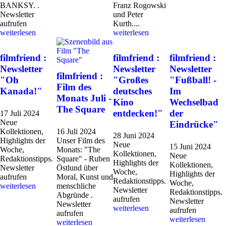
BANKSY. .
Franz Rogowski
Newsletter
und Peter
aufrufen
Kurth....
weiterlesen
weiterlesen
filmfriend :
filmfriend :
filmfriend :
Newsletter
Newsletter
Newsletter
filmfriend :
"Oh
"Großes
"Fußball! -
Film des
Kanada!"
deutsches
Im
Monats Juli -
Kino
Wechselbad
The Square
entdecken!"
der
17 Juli 2024
Neue
Eindrücke"
Kollektionen,
16 Juli 2024
28 Juni 2024
Highlights der
Unser Film des
Neue
15 Juni 2024
Woche,
Monats: "The
Kollektionen,
Neue
Redaktionstipps.
Square" - Ruben
Highlights der
Kollektionen,
Newsletter
Östlund über
Woche,
Highlights der
aufrufen
Moral, Kunst und
Redaktionstipps.
Woche,
weiterlesen
menschliche
Newsletter
Redaktionstipps.
Abgründe .
aufrufen
Newsletter
Newsletter
weiterlesen
aufrufen
aufrufen
weiterlesen
weiterlesen