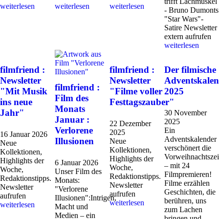
trifft Lachmuskel
weiterlesen
weiterlesen
weiterlesen
- Bruno Dumonts
"Star Wars"-
Satire Newsletter
extern aufrufen
weiterlesen
filmfriend :
filmfriend :
Der filmische
Newsletter
Newsletter
Adventskalen
filmfriend :
"Mit Musik
"Filme voller
2025
Film des
ins neue
Festtagszauber"
Monats
Jahr"
30 November
Januar :
2025
22 Dezember
Verlorene
Ein
2025
16 Januar 2026
Adventskalender
Illusionen
Neue
Neue
verschönert die
Kollektionen,
Kollektionen,
Vorweihnachtszei
Highlights der
Highlights der
6 Januar 2026
– mit 24
Woche,
Woche,
Unser Film des
Filmpremieren!
Redaktionstipps.
Redaktionstipps.
Monats:
Filme erzählen
Newsletter
Newsletter
"Verlorene
Geschichten, die
aufrufen
aufrufen
Illusionen":Intrigen,
berühren, uns
weiterlesen
weiterlesen
Macht und
zum Lachen
Medien – ein
bringen und...