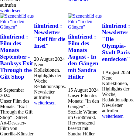
aufrufen
weiterlesen
filmfriend :
filmfriend :
Newsletter
Newsletter
filmfriend :
filmfriend :
"Reif für die
"Die
Film des
Film des
Insel"
Olympia-
Monats
Monats
Stadt Paris
September -
August - In
entdecken"
20 August 2024
Banksys Exit
den Gängen
Neue
Through the
mit Sandra
Kollektionen,
1 August 2024
Highlights der
Gift Shop
Hüller
Neue
Woche,
Kollektionen,
Redaktionstipps.
Highlights der
9 September
15 August 2024
Newsletter
Woche,
2024
Unser Film des
aufrufen
Redaktionstipps.
Unser Film des
Monats: "In den
weiterlesen
Newsletter
Monats: "Exit
Gängen" -
aufrufen
Through the Gift
Soziale Wärme
weiterlesen
Shop" - Street-
im Großmarkt.
Art-Desaster-
Hervorragend
Film von
besetzt mit
Guerilla-Künstler
Sandra Hüller,