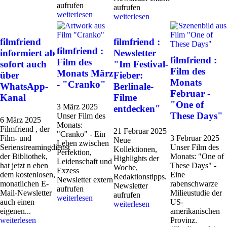
aufrufen
aufrufen
weiterlesen
weiterlesen
filmfriend
filmfriend :
filmfriend :
informiert ab
Newsletter
filmfriend :
Film des
sofort auch
"Im Festival-
Film des
Monats März
über
Fieber:
Monats
- "Cranko"
WhatsApp-
Berlinale-
Februar -
Kanal
Filme
"One of
3 März 2025
entdecken"
These Days"
Unser Film des
6 März 2025
Monats:
Filmfriend , der
21 Februar 2025
"Cranko" - Ein
Film- und
3 Februar 2025
Neue
Leben zwischen
Serienstreamingdienst
Unser Film des
Kollektionen,
Perfektion,
der Bibliothek,
Monats: "One of
Highlights der
Leidenschaft und
hat jetzt n eben
These Days" -
Woche,
Exzess
dem kostenlosen,
Eine
Redaktionstipps.
Newsletter extern
monatlichen E-
rabenschwarze
Newsletter
aufrufen
Mail-Newsletter
Milieustudie der
aufrufen
weiterlesen
auch einen
US-
weiterlesen
eigenen...
amerikanischen
weiterlesen
Provinz.