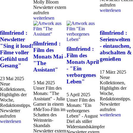
Molly Bloom
aufrufen
Newsletter extern
weiterlesen
aufrufen
weiterlesen
filmfriend :
filmfriend :
Newsletter
Serienwelten
filmfriend :
"Sing it loud!
- eintauchen,
filmfriend :
Film des
Filme voller
abschalten &
Film des
Monats Mai -
Gefühl und
genießen
Monats April
"The
Gesang"
- "Ein
Assistant"
17 März 2025
verborgenes
Neue
23 Mai 2025
Leben"
5 Mai 2025
Kollektionen,
Neue
Unser Film des
Highlights der
Kollektionen,
Monats: "The
Woche,
Highlights der
5 April 2025
Assistant" - Julia
Redaktionstipps.
Woche,
Unser Film des
Garner in einem
Newsletter
Redaktionstipps.
Monats: "Ein
#MeToo-Film im
aufrufen
Newsletter
verborgenes
Schatten des
weiterlesen
aufrufen
Leben" - August
Weinstein-
weiterlesen
Diel als stiller
Skandals
Widerstandskämpfer
Newsletter extern
Newsletter extern