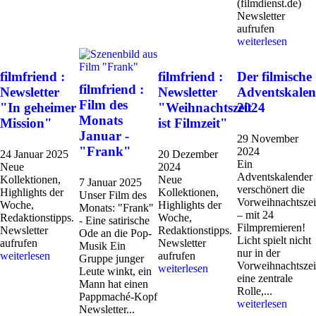
(filmdienst.de)
Newsletter
aufrufen
weiterlesen
filmfriend :
filmfriend :
Der filmische
filmfriend :
Newsletter
Newsletter
Adventskalen
Film des
"In geheimer
"Weihnachtszeit
2024
Monats
Mission"
ist Filmzeit"
Januar -
29 November
"Frank"
2024
24 Januar 2025
20 Dezember
Ein
Neue
2024
Adventskalender
Kollektionen,
Neue
7 Januar 2025
verschönert die
Highlights der
Kollektionen,
Unser Film des
Vorweihnachtszei
Woche,
Highlights der
Monats: "Frank"
– mit 24
Redaktionstipps.
Woche,
- Eine satirische
Filmpremieren!
Newsletter
Redaktionstipps.
Ode an die Pop-
Licht spielt nicht
aufrufen
Newsletter
Musik Ein
nur in der
weiterlesen
aufrufen
Gruppe junger
Vorweihnachtszei
weiterlesen
Leute winkt, ein
eine zentrale
Mann hat einen
Rolle,...
Pappmaché-Kopf
weiterlesen
Newsletter...