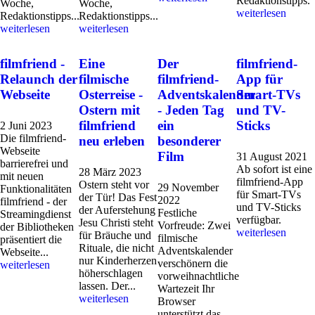
Redaktionstipps.
Woche,
Woche,
weiterlesen
Redaktionstipps...
Redaktionstipps...
weiterlesen
weiterlesen
filmfriend -
Eine
Der
filmfriend-
Relaunch der
filmische
filmfriend-
App für
Webseite
Osterreise -
Adventskalender
Smart-TVs
Ostern mit
- Jeden Tag
und TV-
filmfriend
ein
Sticks
2 Juni 2023
Die filmfriend-
neu erleben
besonderer
Webseite
Film
31 August 2021
barrierefrei und
Ab sofort ist eine
28 März 2023
mit neuen
filmfriend-App
Ostern steht vor
29 November
Funktionalitäten
für Smart-TVs
der Tür! Das Fest
2022
filmfriend - der
und TV-Sticks
der Auferstehung
Festliche
Streamingdienst
verfügbar.
Jesu Christi steht
Vorfreude: Zwei
der Bibliotheken
weiterlesen
für Bräuche und
filmische
präsentiert die
Rituale, die nicht
Adventskalender
Webseite...
nur Kinderherzen
verschönern die
weiterlesen
höherschlagen
vorweihnachtliche
lassen. Der...
Wartezeit Ihr
weiterlesen
Browser
unterstützt das