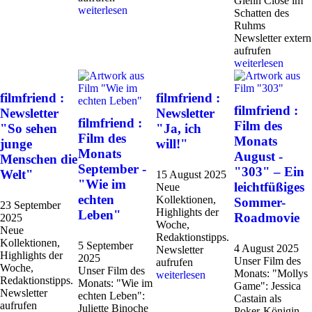
Glenn Close im
weiterlesen
Schatten des
Ruhms
Newsletter extern
aufrufen
weiterlesen
filmfriend :
filmfriend :
filmfriend :
Newsletter
Newsletter
filmfriend :
Film des
"So sehen
"Ja, ich
Film des
Monats
junge
will!"
Monats
August -
Menschen die
September -
"303" – Ein
Welt"
15 August 2025
"Wie im
leichtfüßiges
Neue
echten
Kollektionen,
Sommer-
23 September
Highlights der
Leben"
Roadmovie
2025
Woche,
Neue
Redaktionstipps.
Kollektionen,
5 September
4 August 2025
Newsletter
Highlights der
2025
Unser Film des
aufrufen
Woche,
Unser Film des
Monats: "Mollys
weiterlesen
Redaktionstipps.
Monats: "Wie im
Game": Jessica
Newsletter
echten Leben":
Castain als
aufrufen
Juliette Binoche
Poker-Königin