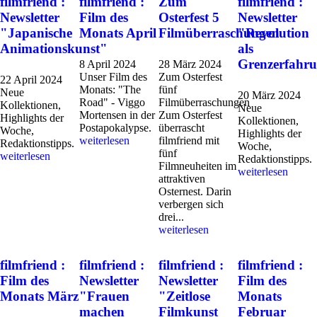
filmfriend :
filmfriend :
Zum
filmfriend :
Newsletter
Film des
Osterfest 5
Newsletter
"Japanische
Monats April
Filmüberraschungen
"Revolution
Animationskunst"
als
Grenzerfahr
8 April 2024
28 März 2024
Unser Film des
Zum Osterfest
22 April 2024
Monats: "The
fünf
Neue
20 März 2024
Road" - Viggo
Filmüberraschungen
Kollektionen,
Neue
Mortensen in der
Zum Osterfest
Highlights der
Kollektionen,
Postapokalypse.
überrascht
Woche,
Highlights der
weiterlesen
filmfriend mit
Redaktionstipps.
Woche,
fünf
weiterlesen
Redaktionstipps.
Filmneuheiten im
weiterlesen
attraktiven
Osternest. Darin
verbergen sich
drei...
weiterlesen
filmfriend :
filmfriend :
filmfriend :
filmfriend :
Film des
Newsletter
Newsletter
Film des
Monats März
"Frauen
"Zeitlose
Monats
machen
Filmkunst
Februar