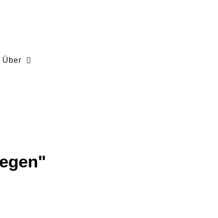
Über
iegen"