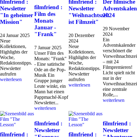
filmfriend :
filmfriend :
Der filmische
filmfriend :
Newsletter
Newsletter
Adventskalen
Film des
"In geheimer
"Weihnachtszeit
2024
Monats
Mission"
ist Filmzeit"
Januar -
29 November
"Frank"
2024
24 Januar 2025
20 Dezember
Ein
Neue
2024
Adventskalender
Kollektionen,
Neue
7 Januar 2025
verschönert die
Highlights der
Kollektionen,
Unser Film des
Vorweihnachtszei
Woche,
Highlights der
Monats: "Frank"
– mit 24
Redaktionstipps.
Woche,
- Eine satirische
Filmpremieren!
Newsletter
Redaktionstipps.
Ode an die Pop-
Licht spielt nicht
aufrufen
Newsletter
Musik Ein
nur in der
weiterlesen
aufrufen
Gruppe junger
Vorweihnachtszei
weiterlesen
Leute winkt, ein
eine zentrale
Mann hat einen
Rolle,...
Pappmaché-Kopf
weiterlesen
Newsletter...
weiterlesen
filmfriend :
filmfriend :
Newsletter
Newsletter
filmfriend :
filmfriend :
"Europas
"Abenteuer