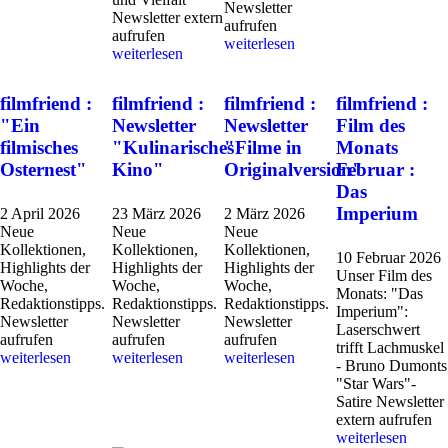
Newsletter
Newsletter extern
aufrufen
aufrufen
weiterlesen
weiterlesen
filmfriend :
filmfriend :
filmfriend :
filmfriend :
"Ein
Newsletter
Newsletter
Film des
filmisches
"Kulinarisches
"Filme in
Monats
Osternest"
Kino"
Originalversion"
Februar :
Das
Imperium
2 April 2026
23 März 2026
2 März 2026
Neue
Neue
Neue
Kollektionen,
Kollektionen,
Kollektionen,
10 Februar 2026
Highlights der
Highlights der
Highlights der
Unser Film des
Woche,
Woche,
Woche,
Monats: "Das
Redaktionstipps.
Redaktionstipps.
Redaktionstipps.
Imperium":
Newsletter
Newsletter
Newsletter
Laserschwert
aufrufen
aufrufen
aufrufen
trifft Lachmuskel
weiterlesen
weiterlesen
weiterlesen
- Bruno Dumonts
"Star Wars"-
Satire Newsletter
extern aufrufen
weiterlesen