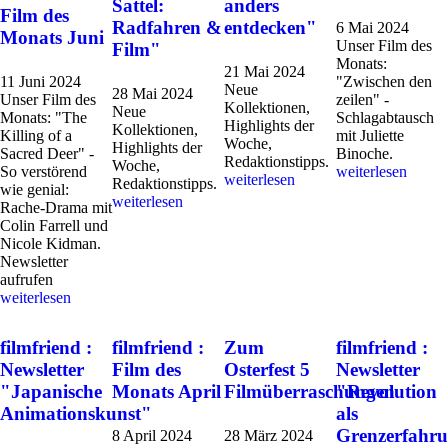
Sattel:
anders
Film des
Radfahren &
entdecken"
6 Mai 2024
Monats Juni
Unser Film des
Film"
Monats:
21 Mai 2024
11 Juni 2024
"Zwischen den
Neue
28 Mai 2024
Unser Film des
zeilen" -
Kollektionen,
Neue
Monats: "The
Schlagabtausch
Highlights der
Kollektionen,
Killing of a
mit Juliette
Woche,
Highlights der
Sacred Deer" -
Binoche.
Redaktionstipps.
Woche,
So verstörend
weiterlesen
weiterlesen
Redaktionstipps.
wie genial:
weiterlesen
Rache-Drama mit
Colin Farrell und
Nicole Kidman.
Newsletter
aufrufen
weiterlesen
filmfriend :
filmfriend :
Zum
filmfriend :
Newsletter
Film des
Osterfest 5
Newsletter
"Japanische
Monats April
Filmüberraschungen
"Revolution
Animationskunst"
als
Grenzerfahr
8 April 2024
28 März 2024