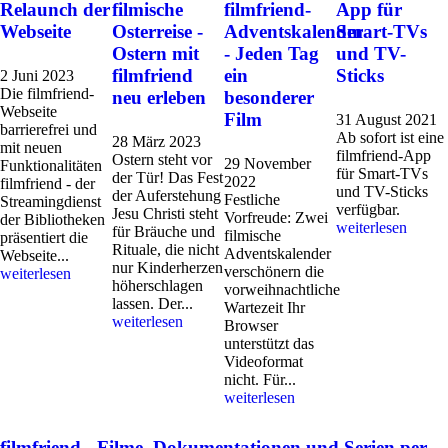
Relaunch der
filmische
filmfriend-
App für
Webseite
Osterreise -
Adventskalender
Smart-TVs
Ostern mit
- Jeden Tag
und TV-
filmfriend
ein
Sticks
2 Juni 2023
Die filmfriend-
neu erleben
besonderer
Webseite
Film
31 August 2021
barrierefrei und
Ab sofort ist eine
28 März 2023
mit neuen
filmfriend-App
Ostern steht vor
29 November
Funktionalitäten
für Smart-TVs
der Tür! Das Fest
2022
filmfriend - der
und TV-Sticks
der Auferstehung
Festliche
Streamingdienst
verfügbar.
Jesu Christi steht
Vorfreude: Zwei
der Bibliotheken
weiterlesen
für Bräuche und
filmische
präsentiert die
Rituale, die nicht
Adventskalender
Webseite...
nur Kinderherzen
verschönern die
weiterlesen
höherschlagen
vorweihnachtliche
lassen. Der...
Wartezeit Ihr
weiterlesen
Browser
unterstützt das
Videoformat
nicht. Für...
weiterlesen
filmfriend - Filme, Dokumentationen und Serien per