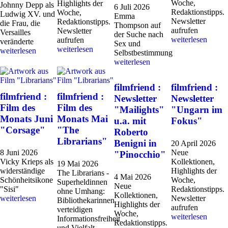
Woche,
Highlights der
Johnny Depp als
6 Juli 2026
Redaktionstipps.
Woche,
Ludwig XV. und
Emma
Newsletter
Redaktionstipps.
die Frau, die
Thompson auf
aufrufen
Newsletter
Versailles
der Suche nach
weiterlesen
aufrufen
veränderte
Sex und
weiterlesen
weiterlesen
Selbstbestimmung
weiterlesen
filmfriend :
filmfriend :
filmfriend :
filmfriend :
Newsletter
Newsletter
Film des
Film des
"Mailights"
"Ungarn im
Monats Juni
Monats Mai
u.a. mit
Fokus"
"Corsage"
"The
Roberto
Librarians"
Benigni in
20 April 2026
8 Juni 2026
Neue
"Pinocchio"
Vicky Krieps als
Kollektionen,
19 Mai 2026
widerständige
Highlights der
The Librarians -
4 Mai 2026
Schönheitsikone
Woche,
Superheldinnen
Neue
"Sisi"
Redaktionstipps.
ohne Umhang:
Kollektionen,
weiterlesen
Newsletter
Bibliothekarinnen
Highlights der
aufrufen
verteidigen
Woche,
weiterlesen
Informationsfreiheit
Redaktionstipps.
und Vielfalt