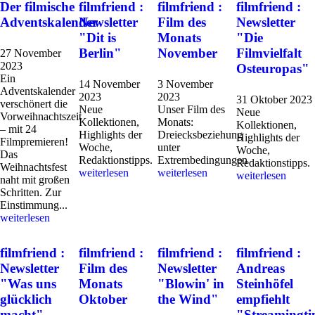
Der filmische
filmfriend :
filmfriend :
filmfriend :
Adventskalender
Newsletter
Film des
Newsletter
"Dit is
Monats
"Die
Berlin"
November
Filmvielfalt
27 November
2023
Osteuropas"
Ein
14 November
3 November
Adventskalender
2023
2023
31 Oktober 2023
verschönert die
Neue
Unser Film des
Neue
Vorweihnachtszeit
Kollektionen,
Monats:
Kollektionen,
– mit 24
Highlights der
Dreiecksbeziehung
Highlights der
Filmpremieren!
Woche,
unter
Woche,
Das
Redaktionstipps.
Extrembedingungen
Redaktionstipps.
Weihnachtsfest
weiterlesen
weiterlesen
weiterlesen
naht mit großen
Schritten. Zur
Einstimmung...
weiterlesen
filmfriend :
filmfriend :
filmfriend :
filmfriend :
Newsletter
Film des
Newsletter
Andreas
"Was uns
Monats
"Blowin' in
Steinhöfel
glücklich
Oktober
the Wind"
empfiehlt
macht"
­"Streamingti