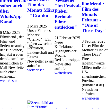
informiert ab
Newsletter
filmfriend :
Film des
sofort auch
"Im Festival-
Film des
Monats März
über
Fieber:
Monats
- "Cranko"
WhatsApp-
Berlinale-
Februar -
Kanal
Filme
"One of
3 März 2025
entdecken"
These Days"
Unser Film des
6 März 2025
Monats:
Filmfriend , der
21 Februar 2025
"Cranko" - Ein
Film- und
3 Februar 2025
Neue
Leben zwischen
Serienstreamingdienst
Unser Film des
Kollektionen,
Perfektion,
der Bibliothek,
Monats: "One of
Highlights der
Leidenschaft und
hat jetzt n eben
These Days" -
Woche,
Exzess
dem kostenlosen,
Eine
Redaktionstipps.
Newsletter extern
monatlichen E-
rabenschwarze
Newsletter
aufrufen
Mail-Newsletter
Milieustudie der
aufrufen
weiterlesen
auch einen
US-
weiterlesen
eigenen...
amerikanischen
weiterlesen
Provinz.
(filmdienst.de)
Newsletter
aufrufen
weiterlesen