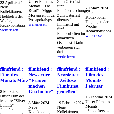
Unser Film des
Zum Osterfest
22 April 2024
Monats: "The
fünf
Neue
20 März 2024
Road" - Viggo
Filmüberraschungen
Kollektionen,
Neue
Mortensen in der
Zum Osterfest
Highlights der
Kollektionen,
Postapokalypse.
überrascht
Woche,
Highlights der
weiterlesen
filmfriend mit
Redaktionstipps.
Woche,
fünf
weiterlesen
Redaktionstipps.
Filmneuheiten im
weiterlesen
attraktiven
Osternest. Darin
verbergen sich
drei...
weiterlesen
filmfriend :
filmfriend :
filmfriend :
filmfriend :
Film des
Newsletter
Newsletter
Film des
Monats März
"Frauen
"Zeitlose
Monats
machen
Filmkunst
Februar
Geschichte"
genießen"
8 März 2024
Unser Film des
13 Februar 2024
Monats: "Silver
Unser Film des
8 März 2024
19 Februar 2024
Linings" -
Monats:
Neue
Neue
Jennifer
"Shoplifters" -
Kollektionen,
Kollektionen,