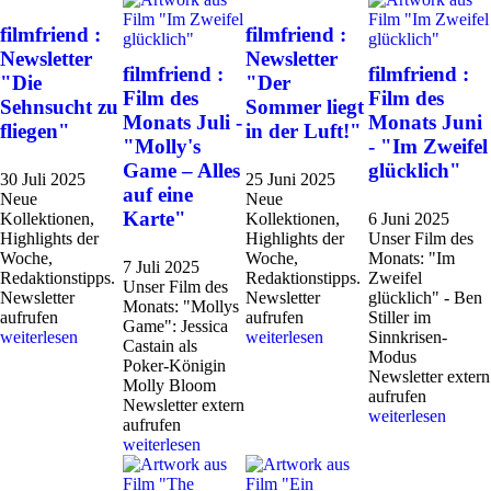
filmfriend :
filmfriend :
Newsletter
Newsletter
filmfriend :
filmfriend :
"Die
"Der
Film des
Film des
Sehnsucht zu
Sommer liegt
Monats Juli -
Monats Juni
fliegen"
in der Luft!"
"Molly's
- "Im Zweifel
Game – Alles
glücklich"
30 Juli 2025
25 Juni 2025
auf eine
Neue
Neue
Karte"
Kollektionen,
Kollektionen,
6 Juni 2025
Highlights der
Highlights der
Unser Film des
Woche,
Woche,
Monats: "Im
7 Juli 2025
Redaktionstipps.
Redaktionstipps.
Zweifel
Unser Film des
Newsletter
Newsletter
glücklich" - Ben
Monats: "Mollys
aufrufen
aufrufen
Stiller im
Game": Jessica
weiterlesen
weiterlesen
Sinnkrisen-
Castain als
Modus
Poker-Königin
Newsletter extern
Molly Bloom
aufrufen
Newsletter extern
weiterlesen
aufrufen
weiterlesen