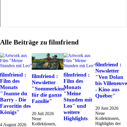
Alle Beiträge zu filmfriend
filmfriend :
Newsletter
filmfriend :
filmfriend :
filmfriend :
"Von Dolan
Film des
Film des
Newsletter
bis Villeneuve
Monats
Monats
"Sommerkino
- Kino aus
"Jeanne du
"Meine
für die ganze
Québec"
Barry - Die
Stunden mit
Familie"
Favoritin des
Leo" und
20 Juni 2026
Königs"
weitere
Neue
20 Juli 2026
Highlights
Kollektionen,
Neue
Highlights der
Kollektionen,
4 August 2026