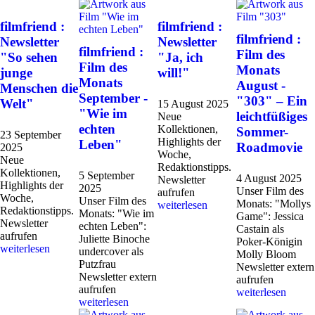
filmfriend :
filmfriend :
filmfriend :
Newsletter
Newsletter
filmfriend :
Film des
"So sehen
"Ja, ich
Film des
Monats
junge
will!"
Monats
August -
Menschen die
September -
"303" – Ein
Welt"
15 August 2025
"Wie im
leichtfüßiges
Neue
echten
Kollektionen,
Sommer-
23 September
Highlights der
Leben"
Roadmovie
2025
Woche,
Neue
Redaktionstipps.
Kollektionen,
5 September
4 August 2025
Newsletter
Highlights der
2025
Unser Film des
aufrufen
Woche,
Unser Film des
Monats: "Mollys
weiterlesen
Redaktionstipps.
Monats: "Wie im
Game": Jessica
Newsletter
echten Leben":
Castain als
aufrufen
Juliette Binoche
Poker-Königin
weiterlesen
undercover als
Molly Bloom
Putzfrau
Newsletter extern
Newsletter extern
aufrufen
aufrufen
weiterlesen
weiterlesen