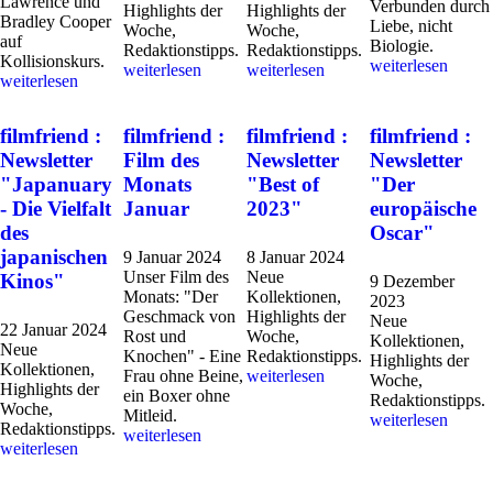
Lawrence und
Verbunden durch
Highlights der
Highlights der
Bradley Cooper
Liebe, nicht
Woche,
Woche,
auf
Biologie.
Redaktionstipps.
Redaktionstipps.
Kollisionskurs.
weiterlesen
weiterlesen
weiterlesen
weiterlesen
filmfriend :
filmfriend :
filmfriend :
filmfriend :
Newsletter
Film des
Newsletter
Newsletter
"Japanuary
Monats
"Best of
"Der
- Die Vielfalt
Januar
2023"
europäische
des
Oscar"
japanischen
9 Januar 2024
8 Januar 2024
Unser Film des
Neue
Kinos"
9 Dezember
Monats: "Der
Kollektionen,
2023
Geschmack von
Highlights der
Neue
22 Januar 2024
Rost und
Woche,
Kollektionen,
Neue
Knochen" - Eine
Redaktionstipps.
Highlights der
Kollektionen,
Frau ohne Beine,
weiterlesen
Woche,
Highlights der
ein Boxer ohne
Redaktionstipps.
Woche,
Mitleid.
weiterlesen
Redaktionstipps.
weiterlesen
weiterlesen