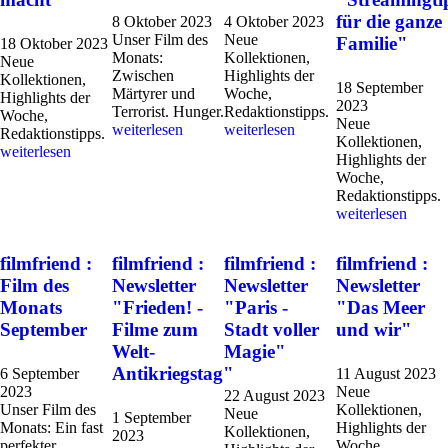
für die ganze
8 Oktober 2023
4 Oktober 2023
Unser Film des
Neue
Familie"
18 Oktober 2023
Monats:
Kollektionen,
Neue
Zwischen
Highlights der
Kollektionen,
18 September
Märtyrer und
Woche,
Highlights der
2023
Terrorist. Hunger.
Redaktionstipps.
Woche,
Neue
weiterlesen
weiterlesen
Redaktionstipps.
Kollektionen,
weiterlesen
Highlights der
Woche,
Redaktionstipps.
weiterlesen
filmfriend :
filmfriend :
filmfriend :
filmfriend :
Film des
Newsletter
Newsletter
Newsletter
Monats
"Frieden! -
"Paris -
"Das Meer
September
Filme zum
Stadt voller
und wir"
Welt-
Magie"
Antikriegstag"
6 September
11 August 2023
2023
Neue
22 August 2023
Unser Film des
Kollektionen,
Neue
1 September
Monats: Ein fast
Highlights der
Kollektionen,
2023
perfekter
Woche,