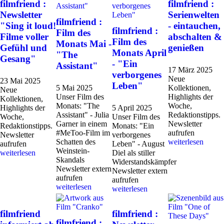
filmfriend :
filmfriend :
Newsletter
Serienwelten
filmfriend :
"Sing it loud!
- eintauchen,
filmfriend :
Film des
Filme voller
abschalten &
Film des
Monats Mai -
Gefühl und
genießen
Monats April
"The
Gesang"
- "Ein
Assistant"
17 März 2025
verborgenes
Neue
23 Mai 2025
Leben"
5 Mai 2025
Kollektionen,
Neue
Unser Film des
Highlights der
Kollektionen,
Monats: "The
Woche,
Highlights der
5 April 2025
Assistant" - Julia
Redaktionstipps.
Woche,
Unser Film des
Garner in einem
Newsletter
Redaktionstipps.
Monats: "Ein
#MeToo-Film im
aufrufen
Newsletter
verborgenes
Schatten des
weiterlesen
aufrufen
Leben" - August
Weinstein-
weiterlesen
Diel als stiller
Skandals
Widerstandskämpfer
Newsletter extern
Newsletter extern
aufrufen
aufrufen
weiterlesen
weiterlesen
filmfriend
filmfriend :
filmfriend :