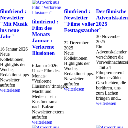
filmfriend :
filmfriend :
Der filmische
Newsletter
Newsletter
Adventskalen
filmfriend :
"Mit Musik
"Filme voller
2025
Film des
ins neue
Festtagszauber"
Monats
Jahr"
30 November
Januar :
2025
22 Dezember
Verlorene
Ein
2025
16 Januar 2026
Adventskalender
Illusionen
Neue
Neue
verschönert die
Kollektionen,
Kollektionen,
Vorweihnachtszei
Highlights der
Highlights der
6 Januar 2026
– mit 24
Woche,
Woche,
Unser Film des
Filmpremieren!
Redaktionstipps.
Redaktionstipps.
Monats:
Filme erzählen
Newsletter
Newsletter
"Verlorene
Geschichten, die
aufrufen
aufrufen
Illusionen":Intrigen,
berühren, uns
weiterlesen
weiterlesen
Macht und
zum Lachen
Medien – ein
bringen und...
Kostümdrama
weiterlesen
nach Balzac
Newsletter extern
aufrufen
weiterlesen