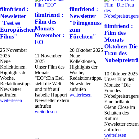
filmfriend :
filmfriend :
filmfriend :
Newsletter
Newsletter
Film des
"Fest es
"Filmgenuss
filmfriend :
Monats
Europäischen
zum
Film des
November :
Films"
Fürchten"
Monats
EO
Oktober: Die
25 November
20 Oktober 2025
Frau des
2025
11 November
Neue
Nobelpreisträ
Neue
2025
Kollektionen,
Kollektionen,
Unser Film des
Highlights der
Highlights der
Monats:
Woche,
10 Oktober 2025
Woche,
"EO":Ein Esel
Redaktionstipps.
Unser Film des
Redaktionstipps.
sieht die Welt
Newsletter
Monats: "Die
Newsletter
und trifft auf
aufrufen
Frau des
aufrufen
Isabelle Huppert
weiterlesen
Nobelpreisträgers
weiterlesen
Newsletter extern
Eine brillante
aufrufen
Glenn Close im
weiterlesen
Schatten des
Ruhms
Newsletter extern
aufrufen
weiterlesen