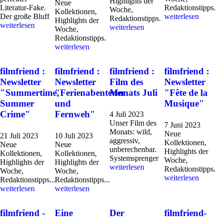
Highlights der
Neue
Literatur-Fake.
Redaktionstipps.
Woche,
Kollektionen,
Der große Bluff
weiterlesen
Redaktionstipps.
Highlights der
weiterlesen
weiterlesen
Woche,
Redaktionstipps.
weiterlesen
filmfriend :
filmfriend :
filmfriend :
filmfriend :
Newsletter
Newsletter
Film des
Newsletter
"Summertime,
"Ferienabenteuer
Monats Juli
"Fête de la
Summer
und
Musique"
Crime"
Fernweh"
4 Juli 2023
Unser Film des
7 Juni 2023
Monats: wild,
Neue
21 Juli 2023
10 Juli 2023
aggressiv,
Kollektionen,
Neue
Neue
unberechenbar.
Highlights der
Kollektionen,
Kollektionen,
Systemsprenger
Woche,
Highlights der
Highlights der
weiterlesen
Redaktionstipps.
Woche,
Woche,
weiterlesen
Redaktionstipps...
Redaktionstipps...
weiterlesen
weiterlesen
filmfriend -
Eine
Der
filmfriend-