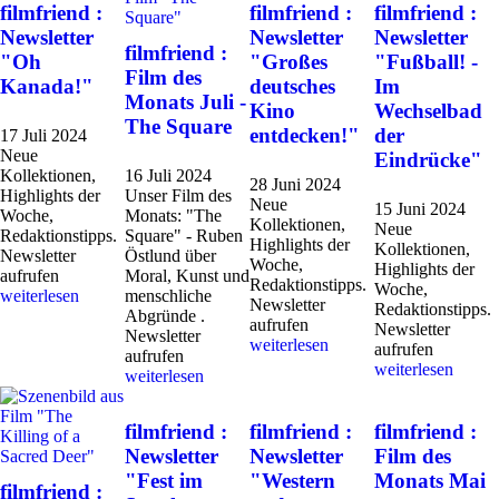
filmfriend :
filmfriend :
filmfriend :
Newsletter
Newsletter
Newsletter
filmfriend :
"Oh
"Großes
"Fußball! -
Film des
Kanada!"
deutsches
Im
Monats Juli -
Kino
Wechselbad
The Square
entdecken!"
der
17 Juli 2024
Neue
Eindrücke"
Kollektionen,
16 Juli 2024
28 Juni 2024
Highlights der
Unser Film des
Neue
15 Juni 2024
Woche,
Monats: "The
Kollektionen,
Neue
Redaktionstipps.
Square" - Ruben
Highlights der
Kollektionen,
Newsletter
Östlund über
Woche,
Highlights der
aufrufen
Moral, Kunst und
Redaktionstipps.
Woche,
weiterlesen
menschliche
Newsletter
Redaktionstipps.
Abgründe .
aufrufen
Newsletter
Newsletter
weiterlesen
aufrufen
aufrufen
weiterlesen
weiterlesen
filmfriend :
filmfriend :
filmfriend :
Newsletter
Newsletter
Film des
"Fest im
"Western
Monats Mai
filmfriend :