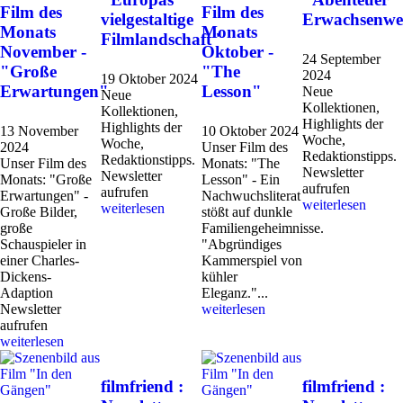
Film des
Film des
vielgestaltige
Erwachsenwe
Monats
Monats
Filmlandschaft"
November -
Oktober -
24 September
"Große
"The
2024
19 Oktober 2024
Erwartungen"
Lesson"
Neue
Neue
Kollektionen,
Kollektionen,
Highlights der
Highlights der
13 November
10 Oktober 2024
Woche,
Woche,
2024
Unser Film des
Redaktionstipps.
Redaktionstipps.
Unser Film des
Monats: "The
Newsletter
Newsletter
Monats: "Große
Lesson" - Ein
aufrufen
aufrufen
Erwartungen" -
Nachwuchsliterat
weiterlesen
weiterlesen
Große Bilder,
stößt auf dunkle
große
Familiengeheimnisse.
Schauspieler in
"Abgründiges
einer Charles-
Kammerspiel von
Dickens-
kühler
Adaption
Eleganz."...
Newsletter
weiterlesen
aufrufen
weiterlesen
filmfriend :
filmfriend :