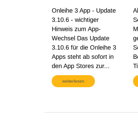
Onleihe 3 App - Update
A
3.10.6 - wichtiger
S
Hinweis zum App-
M
Wechsel Das Update
g
3.10.6 für die Onleihe 3
S
Apps steht ab sofort in
B
den App Stores zur...
Ti
weiterlesen