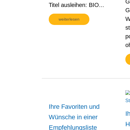
G
Titel ausleihen: BIO...
G
W
weiterlesen
s
p
o
Ihre Favoriten und
I
Wünsche in einer
H
Empfehlungsliste