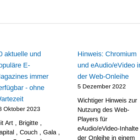
0 aktuelle und
Hinweis: Chromium
opuläre E-
und eAudio/eVideo i
agazines immer
der Web-Onleihe
5 Dezember 2022
erfügbar - ohne
artezeit
Wichtiger Hinweis zur
8 Oktober 2023
Nutzung des Web-
Players für
t Art , Brigitte ,
eAudio/eVideo-Inhalte
apital , Couch , Gala ,
der Onleihe in einem