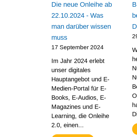
Die neue Onleihe ab
B
22.10.2024 - Was
b
man darüber wissen
D
2
muss
17 September 2024
W
h
Im Jahr 2024 erlebt
N
unser digitales
N
Hauptangebot und E-
B
Medien-Portal für E-
O
Books, E-Audios, E-
h
Magazines und E-
Di
Learning, die Onleihe
2.0, einen...