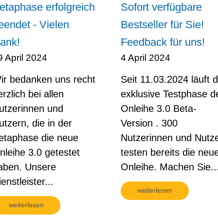
etaphase erfolgreich
Sofort verfügbare
eendet - Vielen
Bestseller für Sie!
ank!
Feedback für uns!
9 April 2024
4 April 2024
ir bedanken uns recht
Seit 11.03.2024 läuft d
erzlich bei allen
exklusive Testphase d
utzerinnen und
Onleihe 3.0 Beta-
utzern, die in der
Version . 300
etaphase die neue
Nutzerinnen und Nutz
nleihe 3.0 getestet
testen bereits die neu
aben. Unsere
Onleihe. Machen Sie..
enstleister...
weiterlesen
weiterlesen