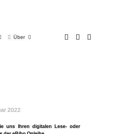
Über
nuar 2022
e uns Ihren digitalen Lese- oder
s der eBibo Onleihe.