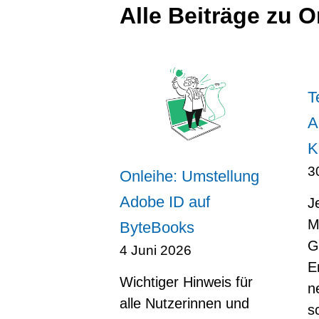
Alle Beiträge zu O
T
A
K
3
Onleihe: Umstellung
Adobe ID auf
J
M
ByteBooks
G
4 Juni 2026
E
Wichtiger Hinweis für
n
alle Nutzerinnen und
s