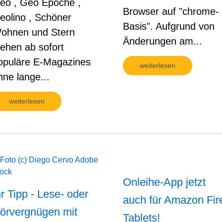
eo , Geo Epoche ,
Browser auf "chrome-
eolino , Schöner
Basis". Aufgrund von
ohnen und Stern
Änderungen am...
tehen ab sofort
opuläre E-Magazines
weiterlesen
hne lange...
weiterlesen
Onleihe-App jetzt
hr Tipp - Lese- oder
auch für Amazon Fir
örvergnügen mit
Tablets!