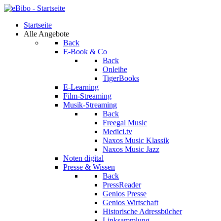
Startseite
Alle Angebote
Back
E-Book & Co
Back
Onleihe
TigerBooks
E-Learning
Film-Streaming
Musik-Streaming
Back
Freegal Music
Medici.tv
Naxos Music Klassik
Naxos Music Jazz
Noten digital
Presse & Wissen
Back
PressReader
Genios Presse
Genios Wirtschaft
Historische Adressbücher
Linksammlung