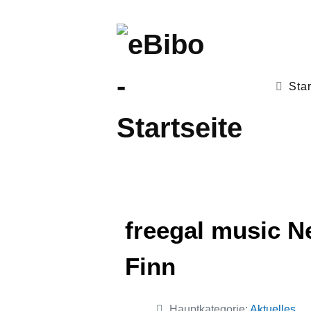
Star
freegal music N
Finn
Details
Hauptkategorie:
Aktuelles